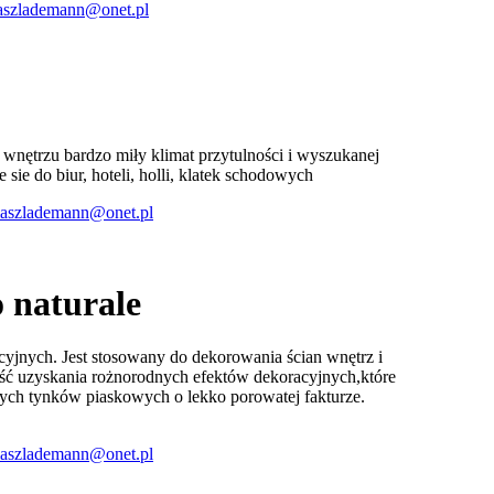
aszlademann@onet.pl
e wnętrzu bardzo miły klimat przytulności i wyszukanej
sie do biur, hoteli, holli, klatek schodowych
aszlademann@onet.pl
 naturale
cyjnych. Jest stosowany do dekorowania ścian wnętrz i
ść uzyskania rożnorodnych efektów dekoracyjnych,które
rych tynków piaskowych o lekko porowatej fakturze.
aszlademann@onet.pl