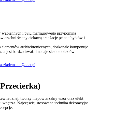
oiw wapiennych i pyłu marmurowego przypomina
owierzchni ściany ciekawą aranżację pełną ubytków i
ch elementów architektonicznych, doskonale komponuje
na jest bardzo trwała i nadaje sie do obiektów
aszlademann@onet.pl
(Przecierka)
zewnetrznej, tworzy niepowtarzalny wzór oraz efekt
u wnętrza. Najczęsciej stosowana technika dekoracyjna
ecepcje.