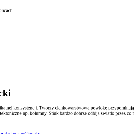
olicach
cki
likatnej konsystencji. Tworzy cienkowarstwową powłokę przypominają
hitektoniczne np. kolumny. Stiuk bardzo dobrze odbija swiatlo przez co
aszlademann@onet.pl