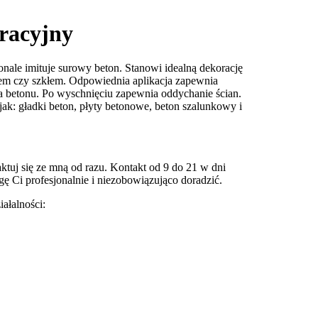
oracyjny
ale imituje surowy beton. Stanowi idealną dekorację
m czy szkłem. Odpowiednia aplikacja zapewnia
a betonu. Po wyschnięciu zapewnia oddychanie ścian.
ak: gładki beton, płyty betonowe, beton szalunkowy i
aktuj się ze mną od razu. Kontakt od 9 do 21 w dni
 Ci profesjonalnie i niezobowiązująco doradzić.
ałalności: