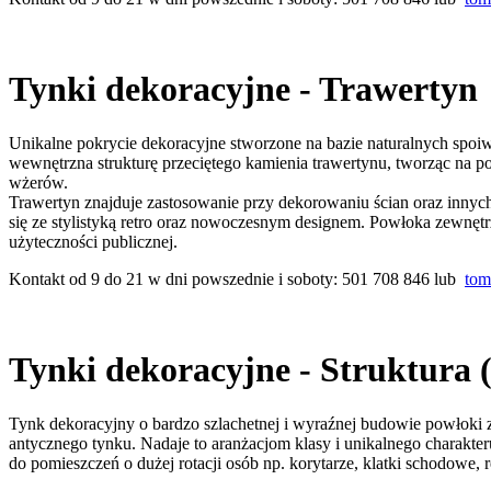
Tynki dekoracyjne - Trawertyn
Unikalne pokrycie dekoracyjne stworzone na bazie naturalnych sp
wewnętrzna strukturę przeciętego kamienia trawertynu, tworząc na p
wżerów.
Trawertyn znajduje zastosowanie przy dekorowaniu ścian oraz inny
się ze stylistyką retro oraz nowoczesnym designem. Powłoka zewnętrz
użyteczności publicznej.
Kontakt od 9 do 21 w dni powszednie i soboty: 501 708 846 lub
tom
Tynki dekoracyjne - Struktura 
Tynk dekoracyjny o bardzo szlachetnej i wyraźnej budowie powłoki 
antycznego tynku. Nadaje to aranżacjom klasy i unikalnego charakter
do pomieszczeń o dużej rotacji osób np. korytarze, klatki schodowe, r