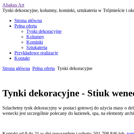
Abakus Art
Tynki dekoracyjne, kolumny, kominki, sztukateria w Trójmieście i ok
Strona główna
Pełna oferta
Tynki dekoracyjne
Kolumny
Kominki
Sztukateria
Przykładowe realizacje
Kontakt
Strona główna
Pełna oferta
Tynki dekoracyjne
Tynki dekoracyjne - Stiuk wene
Szlachetny tynk dekoracyjny w postaci gotowej do użycia masy o de
wenecki jest szczególnie polecany do łazienek, spa, na elementy arc
Kontakt od 9 do 21 w dni powszednie i soboty: 501 708 846 lub
tom