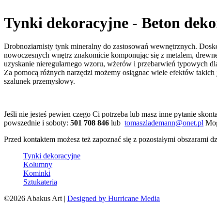
Tynki dekoracyjne - Beton dek
Drobnoziarnisty tynk mineralny do zastosowań wewnętrznych. Doskon
nowoczesnych wnętrz znakomicie komponując się z metalem, drewne
uzyskanie nieregularnego wzoru, wżerów i przebarwień typowych dl
Za pomocą różnych narzędzi możemy osiągnac wiele efektów takich j
szalunek przemysłowy.
Jeśli nie jesteś pewien czego Ci potrzeba lub masz inne pytanie skont
powszednie i soboty:
501 708 846
lub
tomaszlademann@onet.pl
Mogę
Przed kontaktem możesz też zapoznać się z pozostałymi obszarami dzi
Tynki dekoracyjne
Kolumny
Kominki
Sztukateria
©2026 Abakus Art |
Designed by Hurricane Media